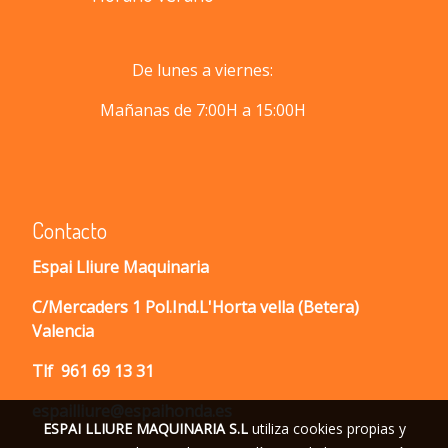
De lunes a viernes:
Mañanas de 7:00H a 15:00H
Contacto
Espai Lliure Maquinaria
C/Mercaders 1 Pol.Ind.L'Horta vella (Betera)
Valencia
Tlf
961 69 13 31
espailliure@espaihonda.es
ESPAI LLIURE MAQUINARIA S.L
utiliza cookies propias y