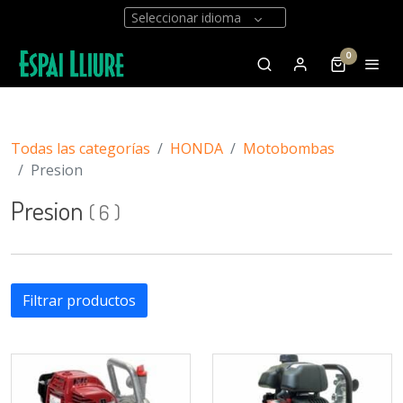
Seleccionar idioma
0
Todas las categorías
HONDA
Motobombas
Presion
Presion
(
6
)
Filtrar productos