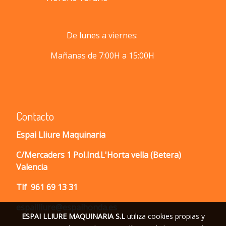
De lunes a viernes:
Mañanas de 7:00H a 15:00H
Contacto
Espai Lliure Maquinaria
C/Mercaders 1 Pol.Ind.L'Horta vella (Betera)
Valencia
Tlf
961 69 13 31
espailliure@espaihonda.es
ESPAI LLIURE MAQUINARIA S.L
utiliza cookies propias y