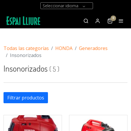
Seleccionar idioma
0
Todas las categorías
HONDA
Generadores
Insonorizados
Insonorizados
(
5
)
Filtrar productos