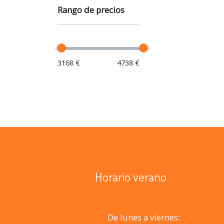
Rango de precios
3168 €
4738 €
Horario verano
De lunes a viernes: