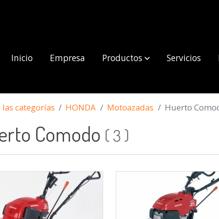
Inicio
Empresa
Productos
Servicios
las categorías
HONDA
Motoazadas
Huerto Como
erto Comodo
(
3
)