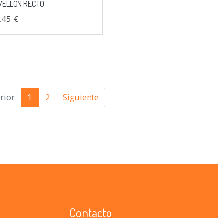
VELLON RECTO
,45 €
rior
1
2
Siguiente
Contacto