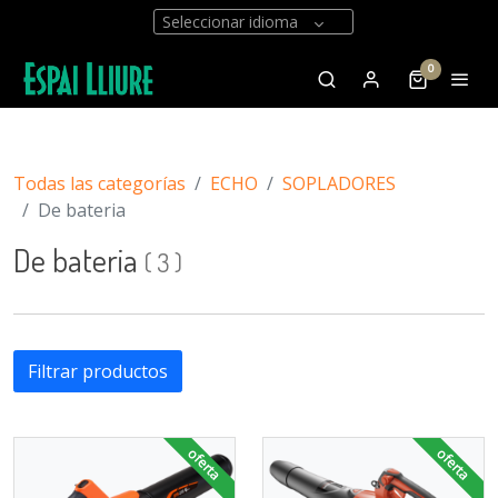
Seleccionar idioma
0
Todas las categorías
ECHO
SOPLADORES
De bateria
De bateria
(
3
)
Filtrar productos
oferta
oferta