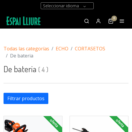
Seleccionar idioma
0
Todas las categorías
ECHO
CORTASETOS
De bateria
De bateria
(
4
)
Filtrar productos
oferta
oferta