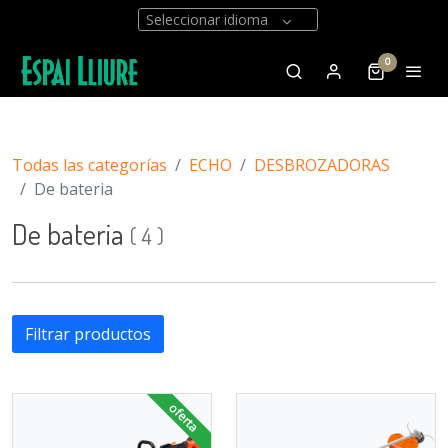
Seleccionar idioma
0
Todas las categorías
ECHO
DESBROZADORAS
De bateria
De bateria
(
4
)
Filtrar productos
oferta