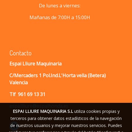
De lunes a viernes:
Mañanas de 7:00H a 15:00H
Contacto
Espai Lliure Maquinaria
C/Mercaders 1 Pol.Ind.L'Horta vella (Betera)
Valencia
Tlf
961 69 13 31
espailliure@espaihonda.es
ESPAI LLIURE MAQUINARIA S.L
utiliza cookies propias y
terceros para obtener datos estadísticos de la navegación
de nuestros usuarios y mejorar nuestros servicios. Puedes