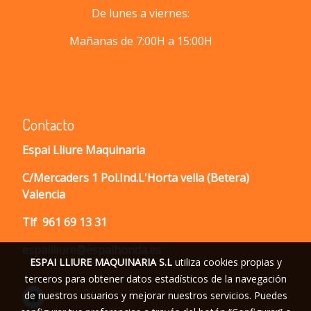
De lunes a viernes:
Mañanas de 7:00H a 15:00H
Contacto
Espai Lliure Maquinaria
C/Mercaders 1 Pol.Ind.L'Horta vella (Betera)
Valencia
Tlf
961 69 13 31
espailliure@espaihonda.es
ESPAI LLIURE MAQUINARIA S.L
utiliza cookies propias y
terceros para obtener datos estadísticos de la navegación
de nuestros usuarios y mejorar nuestros servicios. Puedes