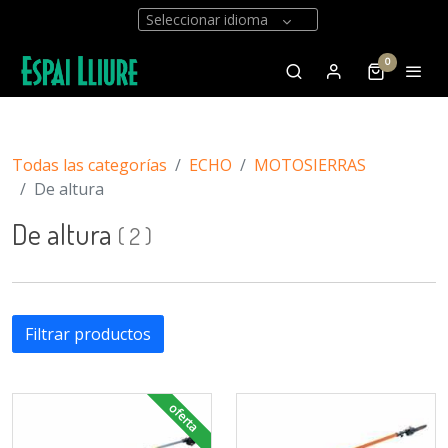
Seleccionar idioma
0
Todas las categorías
ECHO
MOTOSIERRAS
De altura
De altura
(
2
)
Filtrar productos
oferta