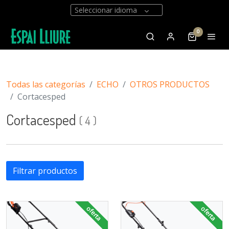
Seleccionar idioma
0
Todas las categorías
ECHO
OTROS PRODUCTOS
Cortacesped
Cortacesped
(
4
)
Filtrar productos
oferta
oferta