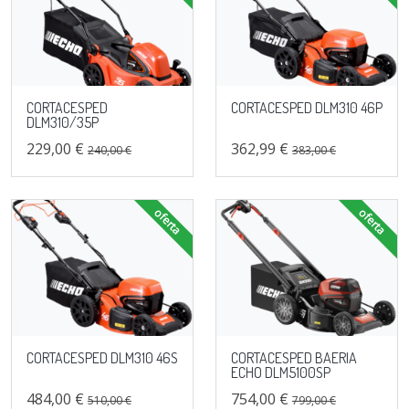
CORTACESPED
CORTACESPED DLM310 46P
DLM310/35P
229,00 €
362,99 €
240,00 €
383,00 €
oferta
oferta
CORTACESPED DLM310 46S
CORTACESPED BAERIA
ECHO DLM5100SP
484,00 €
754,00 €
510,00 €
799,00 €