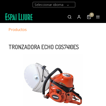
Seleccionar idioma
0
Productos
TRONZADORA ECHO CGS7410ES