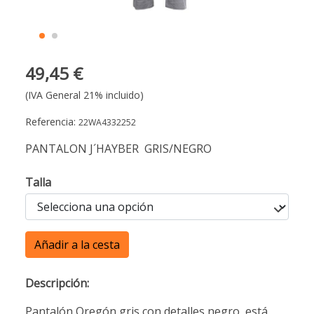
49,45 €
(IVA General 21% incluido)
Referencia:
22WA4332252
PANTALON J´HAYBER GRIS/NEGRO
Talla
Añadir a la cesta
Descripción:
Pantalón Oregón gris con detalles negro, está