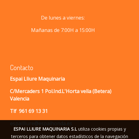
De lunes a viernes:
Mañanas de 7:00H a 15:00H
Contacto
Espai Lliure Maquinaria
C/Mercaders 1 Pol.Ind.L'Horta vella (Betera)
Valencia
Tlf
961 69 13 31
espailliure@espaihonda.es
ESPAI LLIURE MAQUINARIA S.L
utiliza cookies propias y
terceros para obtener datos estadísticos de la navegación