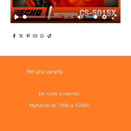
01:15
Play
Mute
Settings
Enter
fullscr
Horario verano
De lunes a viernes:
Mañanas de 7:00H a 15:00H