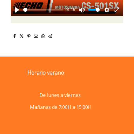
01:15
Play
Mute
Settings
Enter
fullscreen
Horario verano
De lunes a viernes:
Mañanas de 7:00H a 15:00H