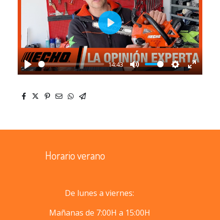
Play
14:43
Play
Mute
Settings
Enter
fullscr
Horario verano
De lunes a viernes:
Mañanas de 7:00H a 15:00H