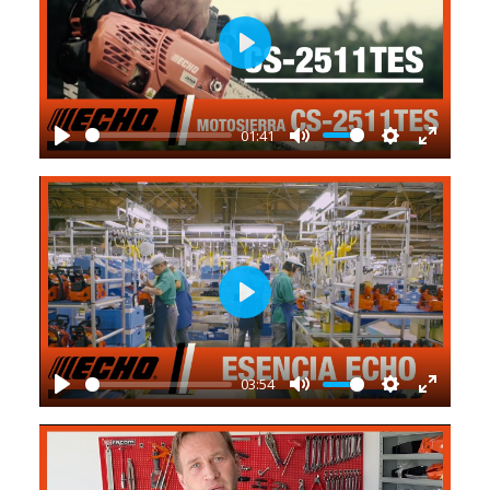
Play
01:41
Play
Mute
Settings
Enter
fullscr
Play
03:54
Play
Mute
Settings
Enter
fullscr