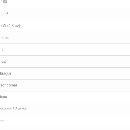
 160
3 cm³
 kW (4,8 cv)
 litros
 h
nual
brague
sor correa
dena
delante / 2 atrás
 cm