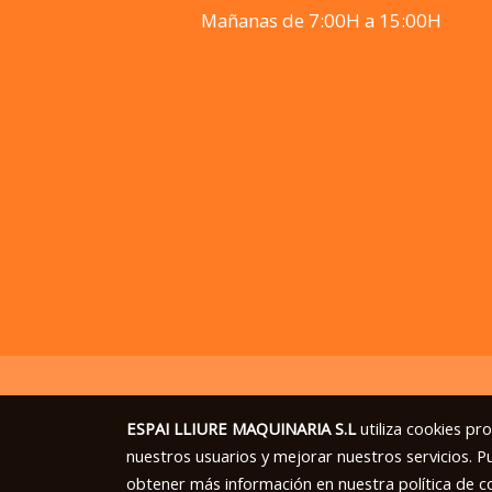
Mañanas de 7:00H a 15:00H
ESPAI LLIURE MAQUINARIA S.L
utiliza cookies pr
nuestros usuarios y mejorar nuestros servicios. P
obtener más información en nuestra
política de c