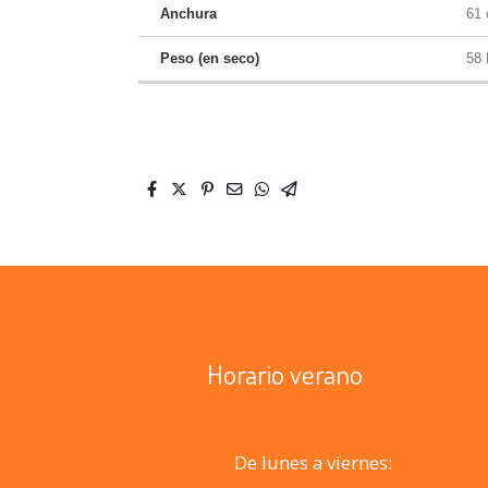
Anchura
61
Peso (en seco)
58
Horario verano
De lunes a viernes: