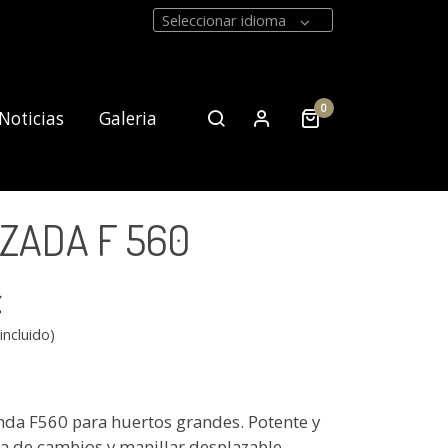
Seleccionar idioma
0
Noticias
Galeria
ZADA F 560
Contacto
€
incluido)
a F560 para huertos grandes. Potente y
ja de cambios y manillar desplazable.