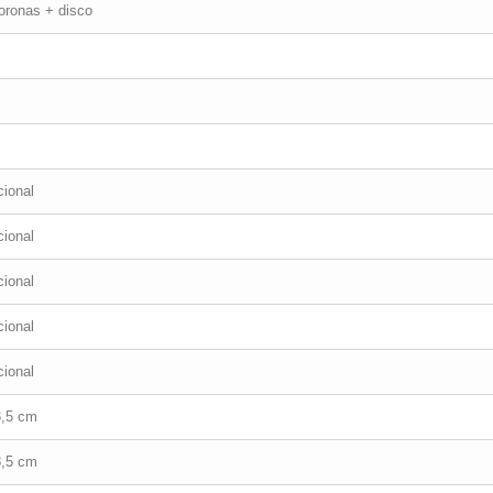
oronas + disco
ional
ional
ional
ional
ional
3,5 cm
8,5 cm