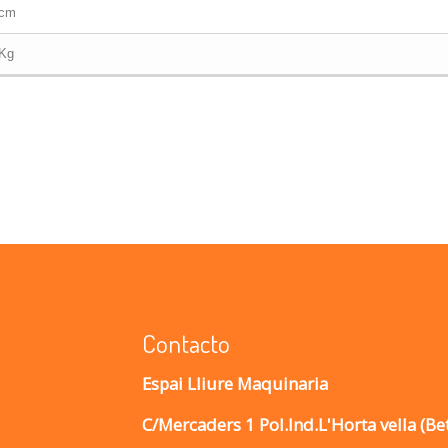
 cm
 Kg
Contacto
Espai Lliure Maquinaria
C/Mercaders 1 Pol.Ind.L'Horta vella (Be