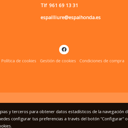
Tlf
961 69 13 31
espailliure@espaihonda.es
Política de cookies
Gestión de cookies
Condiciones de compra
opias y terceros para obtener datos estadísticos de la navegación d
uedes configurar tus preferencias a través del botón “Configurar” o
ookies
.