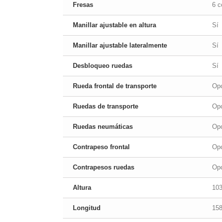
Fresas
6 c
Manillar ajustable en altura
Sí
Manillar ajustable lateralmente
Sí
Desbloqueo ruedas
Sí
Rueda frontal de transporte
Opc
Ruedas de transporte
Opc
Ruedas neumáticas
Opc
Contrapeso frontal
Opc
Contrapesos ruedas
Opc
Altura
10
Longitud
15