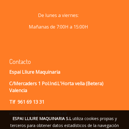
De lunes a viernes:
Mañanas de 7:00H a 15:00H
Contacto
Espai Lliure Maquinaria
C/Mercaders 1 Pol.Ind.L'Horta vella (Betera)
Valencia
Tlf
961 69 13 31
espailliure@espaihonda.es
ESPAI LLIURE MAQUINARIA S.L
utiliza cookies propias y
terceros para obtener datos estadísticos de la navegación