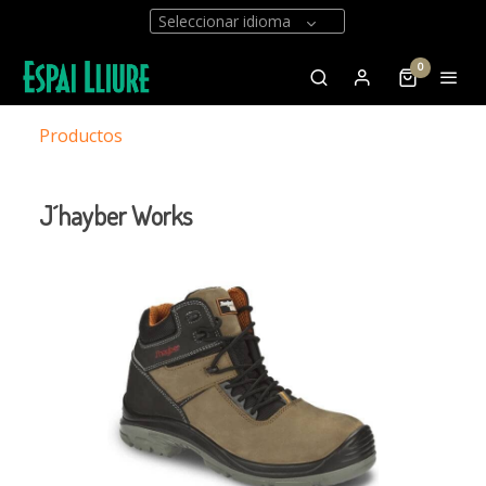
Seleccionar idioma
0
Productos
J´hayber Works