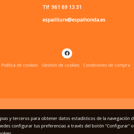
Tlf
961 69 13 31
espailliure@espaihonda.es
Política de cookies
Gestión de cookies
Condiciones de compra
opias y terceros para obtener datos estadísticos de la navegación d
uedes configurar tus preferencias a través del botón “Configurar” o
ookies
.