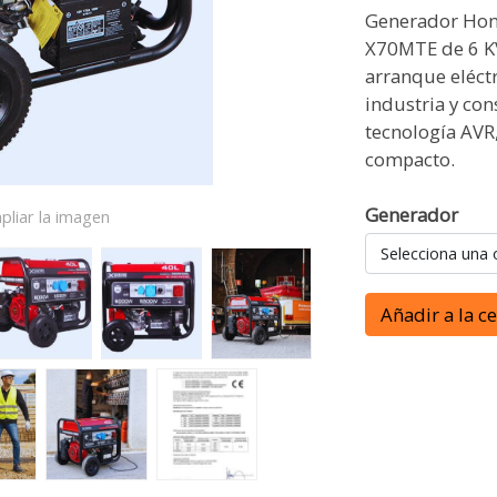
Generador Hond
X70MTE de 6 K
arranque eléctr
industria y con
tecnología AVR
compacto.
Generador
pliar la imagen
Selecciona una 
Añadir a la c