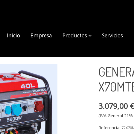
Inicio
Empresa
Productos
Servicios
0MTE
GENER
X70MT
3.079,00 
(IVA General 21% 
Referencia:
72X70