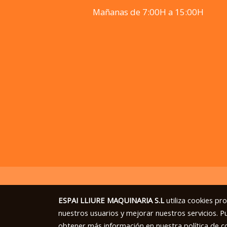
Mañanas de 7:00H a 15:00H
ESPAI LLIURE MAQUINARIA S.L
utiliza cookies pr
nuestros usuarios y mejorar nuestros servicios. P
obtener más información en nuestra
política de c