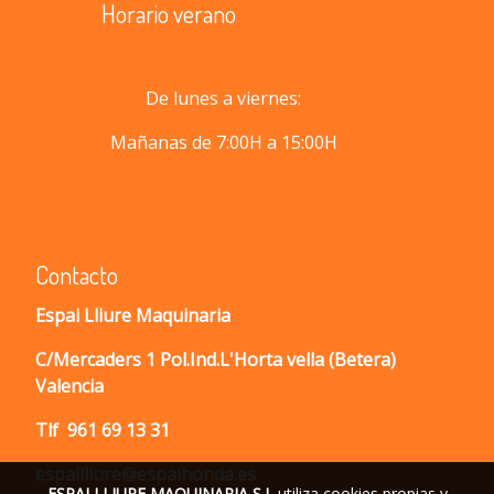
Horario verano
De lunes a viernes:
Mañanas de 7:00H a 15:00H
Contacto
Espai Lliure Maquinaria
C/Mercaders 1 Pol.Ind.L'Horta vella (Betera)
Valencia
Tlf
961 69 13 31
espailliure@espaihonda.es
ESPAI LLIURE MAQUINARIA S.L
utiliza cookies propias y