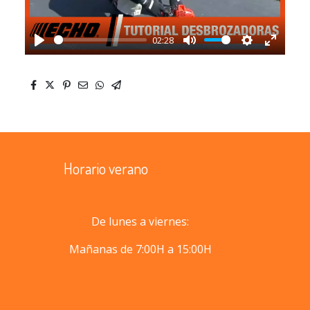
02:28
Play
Mute
Settings
Enter
fullscr
Horario verano
De lunes a viernes:
Mañanas de 7:00H a 15:00H