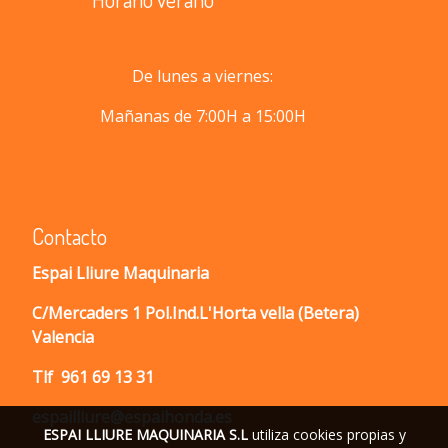
De lunes a viernes:
Mañanas de 7:00H a 15:00H
Contacto
Espai Lliure Maquinaria
C/Mercaders 1 Pol.Ind.L'Horta vella (Betera)
Valencia
Tlf
961 69 13 31
espailliure@espaihonda.es
ESPAI LLIURE MAQUINARIA S.L
utiliza cookies propias y