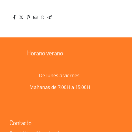
fullscr
Horario verano
De lunes a viernes:
Mañanas de 7:00H a 15:00H
Contacto