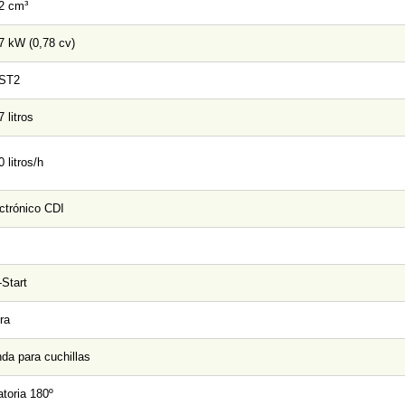
2 cm³
7 kW (0,78 cv)
ST2
7 litros
0 litros/h
ctrónico CDI
Start
ra
da para cuchillas
atoria 180º