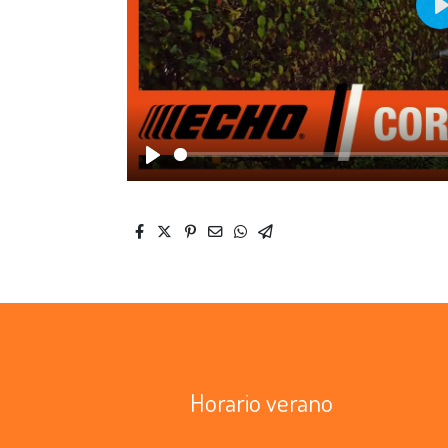
P
Play
Horario verano