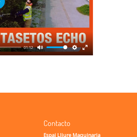
lay
01:12
Mute
Settings
Enter
fullscreen
Contacto
Espai Lliure Maquinaria