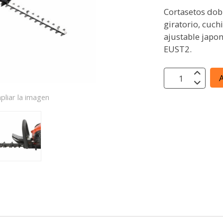
Cortasetos dob
giratorio, cuch
ajustable japon
EUST2.
A
pliar la imagen