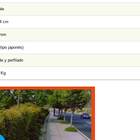
le
,4 cm
 mm
(tipo japonés)
a y perfilado
 Kg