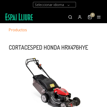
Seleccionar idioma
0
Productos
CORTACESPED HONDA HRX476HYE