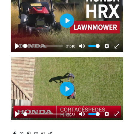
Play
01:40
Play
Mute
Settings
Enter
fullscr
Play
00:33
Play
Mute
Settings
Enter
fullscr