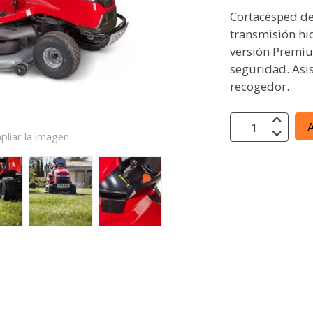
Cortacésped d
transmisión hi
versión Premi
seguridad. Asis
recogedor.
A
pliar la imagen