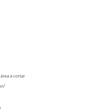
área a cortar
 m²
s