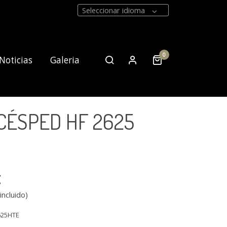
Seleccionar idioma
0
Noticias
Galeria
CÉSPED HF 2625
Contacto
€
incluido)
625HTE