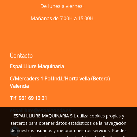
De lunes a viernes:
Mañanas de 7:00H a 15:00H
Contacto
Espai Lliure Maquinaria
C/Mercaders 1 Pol.Ind.L'Horta vella (Betera)
Valencia
Tlf
961 69 13 31
espailliure@espaihonda.es
ESPAI LLIURE MAQUINARIA S.L
utiliza cookies propias y
terceros para obtener datos estadísticos de la navegación
de nuestros usuarios y mejorar nuestros servicios. Puedes