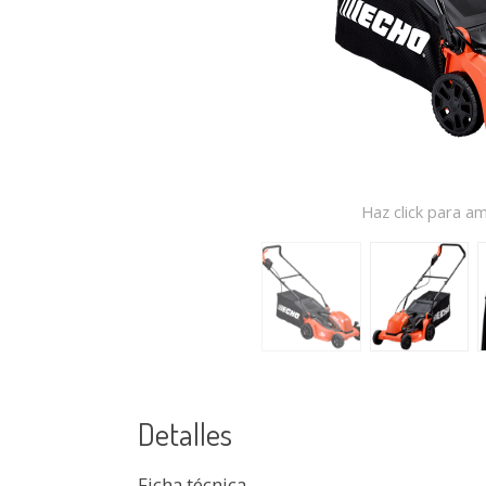
Haz click para am
Detalles
Ficha técnica