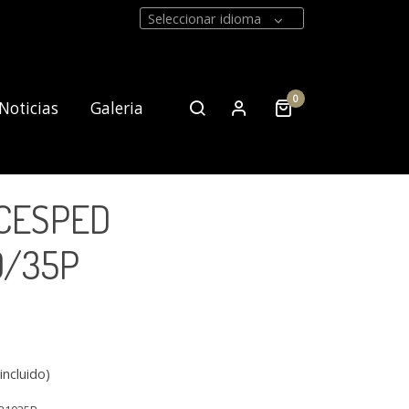
Seleccionar idioma
0
Noticias
Galeria
CESPED
Contacto
0/35P
incluido)