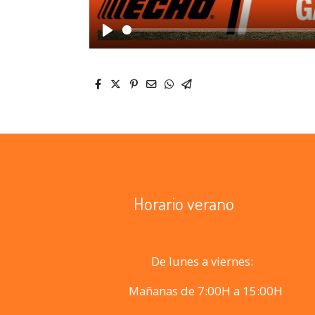
Play
Horario verano
De lunes a viernes:
Mañanas de 7:00H a 15:00H