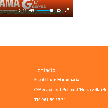
01:14
Mute
Settings
Enter
fullscreen
Contacto
Espai Lliure Maquinaria
C/Mercaders 1 Pol.Ind.L'Horta vella (Be
Tlf
961 69 13 31