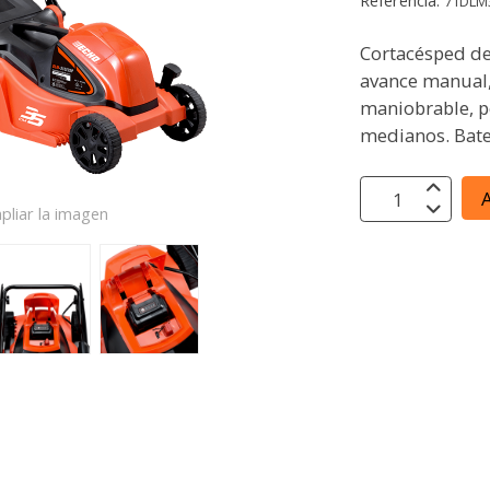
Referencia:
71DLM
Cortacésped d
avance manual,
maniobrable, p
medianos. Bate
A
pliar la imagen