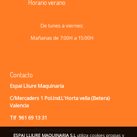
Horario verano
De lunes a viernes:
Mañanas de 7:00H a 15:00H
Contacto
Espai Lliure Maquinaria
C/Mercaders 1 Pol.Ind.L'Horta vella (Betera)
Valencia
Tlf
961 69 13 31
espailliure@espaihonda.es
ESPAI LLIURE MAQUINARIA S.L
utiliza cookies propias y