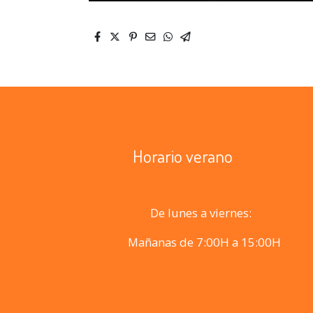
Horario verano
De lunes a viernes:
Mañanas de 7:00H a 15:00H