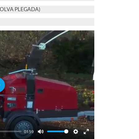
TOLVA PLEGADA)
lay
01:59
Mute
Settings
Enter