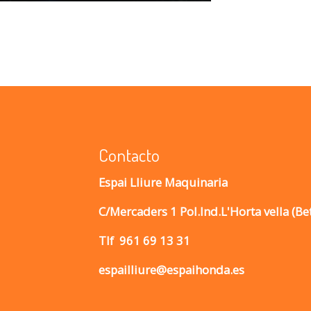
fullscreen
Contacto
Espai Lliure Maquinaria
C/Mercaders 1 Pol.Ind.L'Horta vella (Be
Tlf
961 69 13 31
espailliure@espaihonda.es