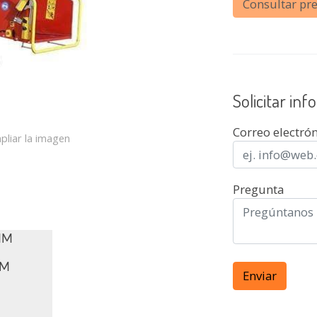
Consultar pre
Solicitar in
Correo electró
pliar la imagen
Pregunta
MM
MM
Enviar