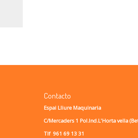
Contacto
Espai Lliure Maquinaria
C/Mercaders 1 Pol.Ind.L'Horta vella (Be
Tlf
961 69 13 31