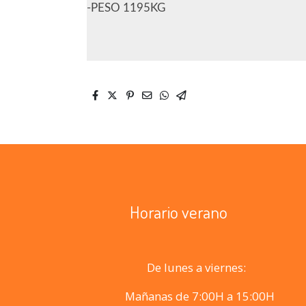
-PESO 1195KG
Horario verano
De lunes a viernes:
Mañanas de 7:00H a 15:00H