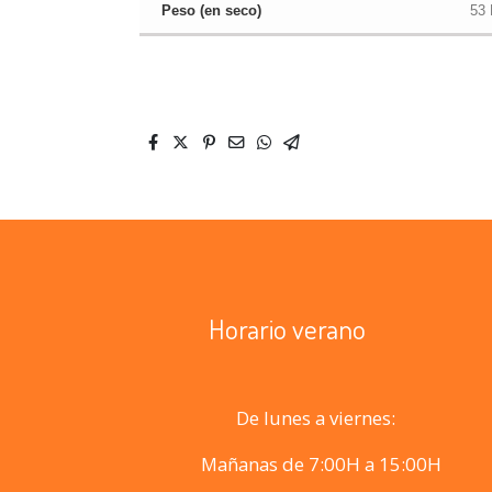
Peso (en seco)
53
Horario verano
De lunes a viernes:
Mañanas de 7:00H a 15:00H