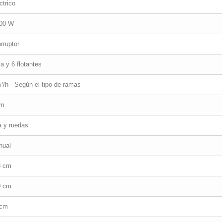
ctrico
200 W
erruptor
ija y 6 flotantes
³/h - Según el tipo de ramas
cm
 y ruedas
nual
3 cm
0 cm
 cm