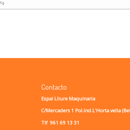
 Kg
Contacto
Espai Lliure Maquinaria
C/Mercaders 1 Pol.Ind.L'Horta vella (Be
Tlf
961 69 13 31