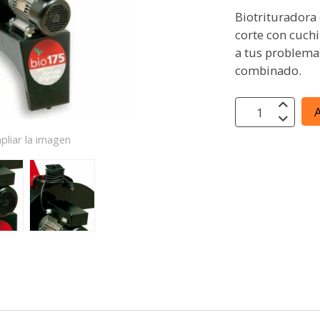
Biotrituradora
corte con cuchil
a tus problemas
combinado.
A
pliar la imagen