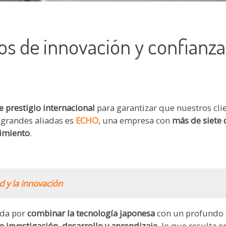
s de innovación y confianza
 prestigio internacional
para garantizar que nuestros cl
 grandes aliadas es
ECHO
, una empresa con
más de siete 
dimiento
.
 y la innovación
ida por
combinar la tecnología japonesa
con un profundo 
 investigación
,
desarrollo y aprendizaje
, lo que resulta 