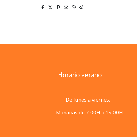
Horario verano
De lunes a viernes:
Mañanas de 7:00H a 15:00H